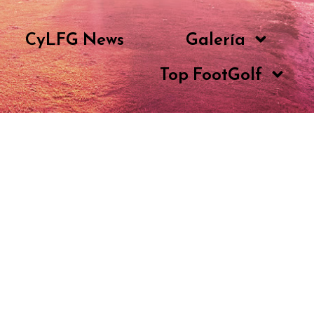
CyLFG News
Galería
Top FootGolf