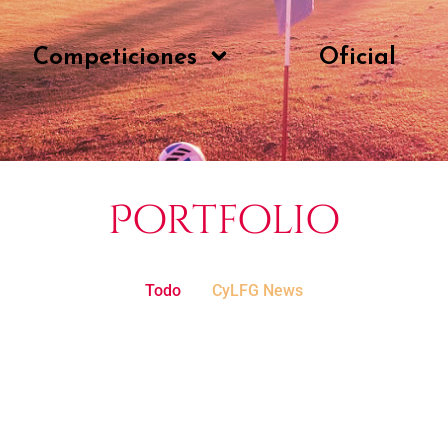
Competiciones
Oficial
Portfolio
Todo
CyLFG News