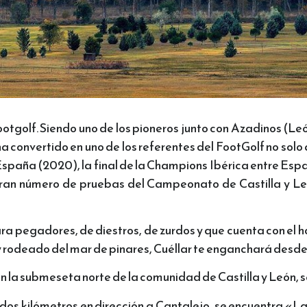
footgolf. Siendo uno de los pioneros junto con Azadinos (L
 convertido en uno de los referentes del FootGolf no solo 
aña (2020), la final de la Champions Ibérica entre Espa
an número de pruebas del Campeonato de Castilla y Leó
ara pegadores, de diestros, de zurdos y que cuenta con el h
 y rodeado del mar de pinares, Cuéllar te enganchará desde
n la submeseta norte de la comunidad de Castilla y León, s
a dos kilómetros en dirección a Cantalejo, se encuentra 