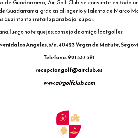
rra de Guadarrama, Air Golf Club se convierte en todo un
ra de Guadarrama gracias al ingenio y talento de Marco Mar
que intenten retarle para bajar su par.
 gana, luego no te quejes; consejo de amigo footgolfer.
venida los Angeles, s/n, 40423 Vegas de Matute, Segov
Teléfono: 921 537 391
recepciongolf@airclub.es
www.airgolfclub.com