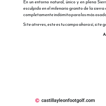
En un entorno natural, único y en plena Sie
esculpido en el milenario granito de la sier
completamente indómita para los más osados 
Si te atreves, este es tu campo ahora sí, si te
A
castillayleonfootgolf.com