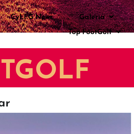
CyLFG News
Galería
Top FootGolf
OTGOLF
ar