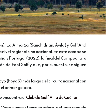
eón), La Almarza (Sanchidrián, Ávila) y Golf And
a nivel regional sino nacional. En este campo se
ña y Portugal (2022), la final del Campeonato
n de FootGolf y que, por supuesto, se siguen
oyo (hoyo 3) más largo del circuito nacional con
 el primer golpeo.
e encuentra el
Club de Golf Villa de Cuéllar
.
«La Vega» una extensa pradera, antigua zona de