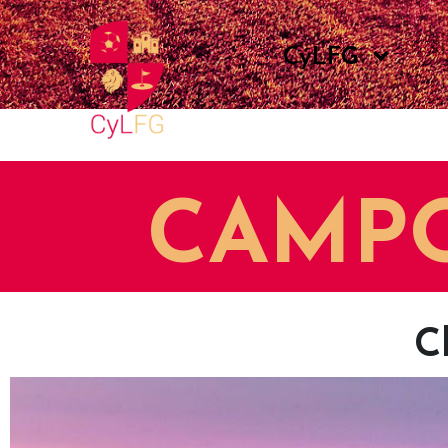
CyLFG
CAMPO
C