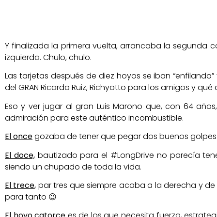
Y finalizada la primera vuelta, arrancaba la segunda 
izquierda. Chulo, chulo.
Las tarjetas después de diez hoyos se iban “enfilando”
del GRAN Ricardo Ruiz, Richyotto para los amigos y qué
Eso y ver jugar al gran Luis Marono que, con 64 a
admiración para este auténtico incombustible.
El once
gozaba de tener que pegar dos buenos golpes para
El doce,
bautizado para el #LongDrive no parecía tener 
siendo un chupado de toda la vida.
El trece,
par tres que siempre acaba a la derecha y de 
para tanto 😉
El hoyo catorce
es de los que necesita fuerza, estrategi