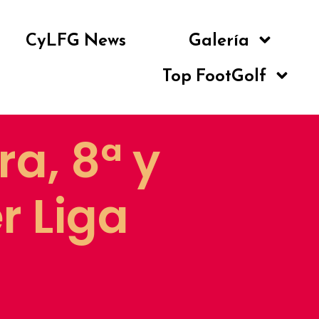
CyLFG News
Galería
Top FootGolf
ra, 8ª y
r Liga