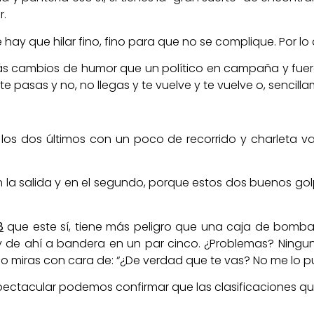
r.
 hay que hilar fino, fino para que no se complique. Por lo
s cambios de humor que un político en campaña y fuera 
 pasas y no, no llegas y te vuelve y te vuelve o, sencillam
 los dos últimos con un poco de recorrido y charleta v
la salida y en el segundo, porque estos dos buenos golpe
8
que este sí, tiene más peligro que una caja de bombas
en y de ahí a bandera en un par cinco. ¿Problemas? Ningu
o miras con cara de: “¿De verdad que te vas? No me lo p
a espectacular podemos confirmar que las clasificaciones 