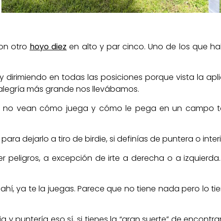
con otro
hoyo diez
en alto y par cinco. Uno de los que h
 y dirimiendo en todas las posiciones porque vista la ap
 alegría más grande nos llevábamos.
ños, no vean cómo juega y cómo le pega en un campo t
 dejarlo a tiro de birdie, si definías de puntera o interi
peligros, a excepción de irte a derecha o a izquierda. 
ahí, ya te la juegas. Parece que no tiene nada pero lo t
a y puntería eso sí, si tienes la “gran suerte” de encontra