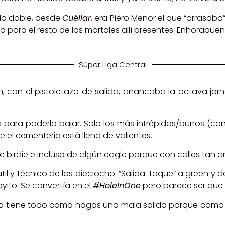
ada doble, desde
Cuéllar
, era Piero Menor el que “arrasaba”
 para el resto de los mortales allí presentes. Enhorabuena
Súper Liga Central
 con el pistoletazo de salida, arrancaba la octava jorna
para poderlo bajar. Solo los más intrépidos/burros (co
e el cementerio está lleno de valientes.
 birdie e incluso de algún eagle porque con calles tan an
l y técnico de los dieciocho. “Salida-toque” a green y de
yito. Se convertía en el
#HoleInOne
pero parece ser que na
lo tiene todo como hagas una mala salida porque como se