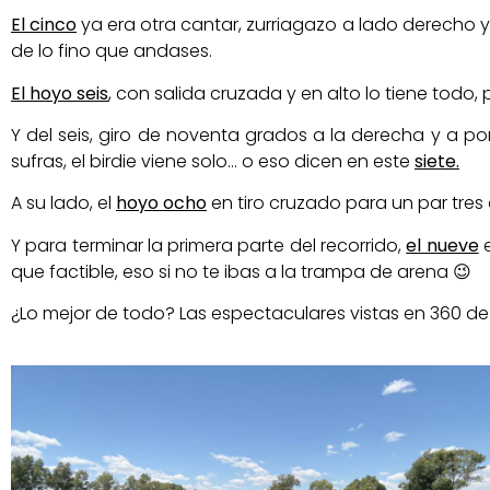
El cinco
ya era otra cantar, zurriagazo a lado derecho y
de lo fino que andases.
El hoyo seis
, con salida cruzada y en alto lo tiene todo,
Y del seis, giro de noventa grados a la derecha y a por
sufras, el birdie viene solo… o eso dicen en este
siete.
A su lado, el
hoyo ocho
en tiro cruzado para un par tre
Y para terminar la primera parte del recorrido,
el nueve
e
que factible, eso si no te ibas a la trampa de arena 😉
¿Lo mejor de todo? Las espectaculares vistas en 360 d