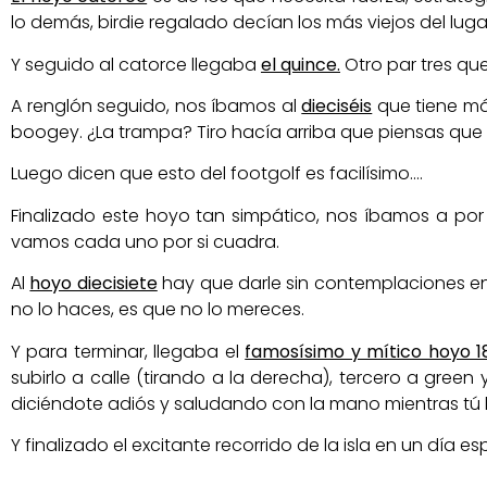
lo demás, birdie regalado decían los más viejos del luga
Y seguido al catorce llegaba
el quince.
Otro par tres que
A renglón seguido, nos íbamos al
dieciséis
que tiene má
boogey. ¿La trampa? Tiro hacía arriba que piensas que te
Luego dicen que esto del footgolf es facilísimo….
Finalizado este hoyo tan simpático, nos íbamos a por
vamos cada uno por si cuadra.
Al
hoyo diecisiete
hay que darle sin contemplaciones en 
no lo haces, es que no lo mereces.
Y para terminar, llegaba el
famosísimo y mítico hoyo 1
subirlo a calle (tirando a la derecha), tercero a gre
diciéndote adiós y saludando con la mano mientras tú l
Y finalizado el excitante recorrido de la isla en un dí