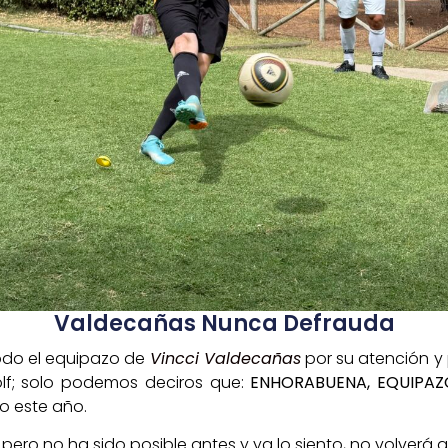
Valdecañas Nunca Defrauda
todo el equipazo de
Vincci Valdecañas
por su atención y
golf; solo podemos deciros que:
ENHORABUENA, EQUIPAZO
do este año.
ero no ha sido posible antes y ya lo siento, no volverá a 