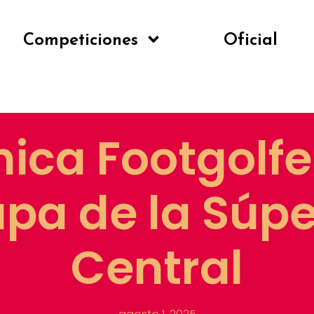
Competiciones
Oficial
ica Footgolfe
apa de la Súpe
Central