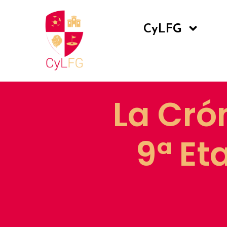
CyLFG
La Crón
9ª Et