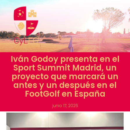
Iván Godoy presenta en el
Sport Summit Madrid, un
proyecto que marcará un
antes y un después en el
FootGolf en España
junio 17, 2026